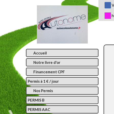
Panneau de gestion des cookies
V
h
Accueil
Notre livre d'or
Financement CPF
Permis à 1 € / jour
Nos Permis
PERMIS B
PERMIS AAC