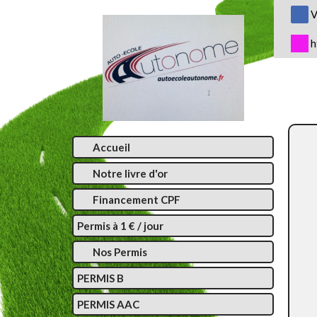
Panneau de gestion des cookies
V
h
Accueil
Notre livre d'or
Financement CPF
Permis à 1 € / jour
Nos Permis
PERMIS B
PERMIS AAC