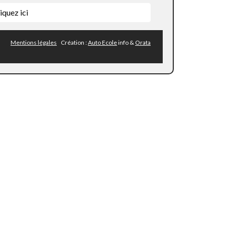
iquez ici
Mentions légales
Création :
Auto Ecole
info &
Orata